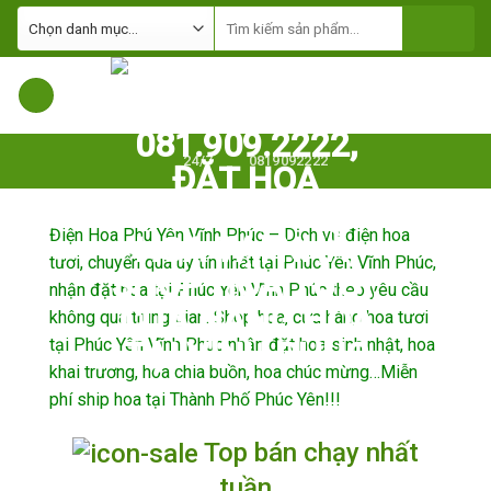
Skip
to
content
24/7
0819092222
Điện Hoa Phú Yên Vĩnh Phúc – Dịch vụ điện hoa
tươi, chuyển quà uy tín nhất tại Phúc Yên Vĩnh Phúc,
nhận đặt hoa tại Phúc Yên Vĩnh Phúc theo yêu cầu
không qua trung gian. Shop hoa, cửa hàng hoa tươi
tại Phúc Yên Vĩnh Phúc nhận đặt hoa sinh nhật, hoa
khai trương, hoa chia buồn, hoa chúc mừng…Miễn
phí ship hoa tại Thành Phố Phúc Yên!!!
Top bán chạy nhất
tuần