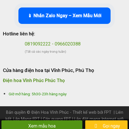
📱 Nhắn Zalo Ngay – Xem Mẫu Mới
Hotline liên hệ:
0819092222 - 0966020388
(Tất cả các ngày trong tuần)
Cửa hàng điện hoa tại Vĩnh Phúc, Phú Thọ
Điện hoa Vĩnh Phúc Phúc Thọ
Giờ mở hàng: 5h30-23h hàng ngày
Bản quyền ©
Điện Hoa Vĩnh Phúc
- Thiết kế web bởi
FPT
| Liên
kết:
Lắp Mạng FPT
|
Cáp quang FPT
|
Lắp đặt mạng Internet wifi
FPT
Xem mẫu hoa
Gọi ngay