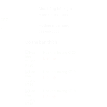
Mua hàng tiết kiệm
rẻ hơn từ 10% – 30%
Hotline mua hàng
B7
081.909.2222
Có thể bạn thích
Hoa khai trương KT20
Liên hệ
Hoa chia buồn CB21
Hoa khai trương KT19
Liên hệ
Liên hệ
Hoa khai trương KT18
Liên hệ
Hoa chia buồn C