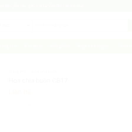
tươi theo yêu cầu, giao hoa tại Vĩnh Phúc nhanh nhất
rang chủ
Giới thiệu
Sản phẩm
Điện Hoa Huyện
Đơn h
Trang chủ
/
Hoa chia buồn
Hoa chia buồn CB17
Liên hệ