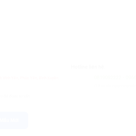
Hotline liên hệ:
0819092222 - 096
h Vĩnh Yên, Phúc Yên, Bình Xuyên...
(Tất cả các ngày trong tuầ
lo để được tư vấn.
 Mẫu Mới