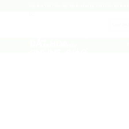
Skip
Điện hoa Vĩnh Phúc - đặt điện hoa tươi tại Vĩnh Phúc - Đặt hoa 
to
content
Danh mục sản phẩm
T