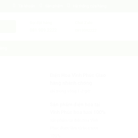
Tài khoản
Sản phẩm
Hệ thống cửa hàng
Gọi đặt hàng
Chat Zalo
081.909.2222
0819092222
àng
Điện Hoa Vĩnh Phúc Giao
hàng nhanh chóng
chỉ trong vòng 1-2 giờ
Sản phẩm điện hoa tại
Vĩnh Phúc hoa tươi 100%
sản phẩm tại điện hoa Vĩnh
Phúc được làm từ hoa tươi
100%