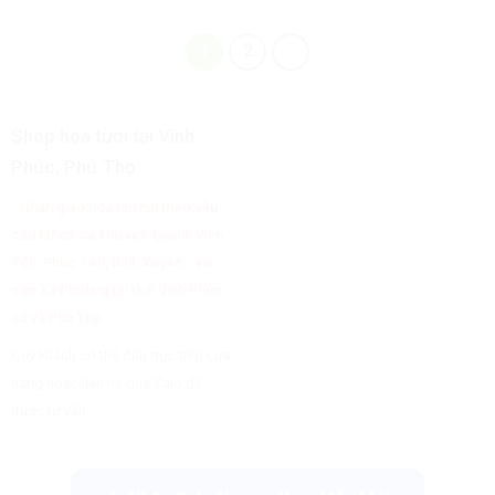
1
2
Shop hoa tươi tại Vĩnh
Phúc, Phú Thọ:
- Nhận giao hoa tận nơi theo yêu
cầu tất cả cả khu vực quanh Vĩnh
Yên, Phúc Yên, Bình Xuyên... và
các Xã Phường tại tỉnh Vĩnh Phúc
cũ và Phú Thọ
Quý khách có thể đến trực tiếp cửa
hàng hoặc liên hệ qua Zalo để
được tư vấn.