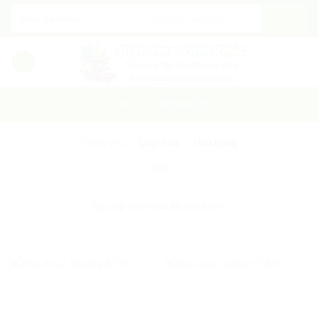
Skip
to
content
24/7
0819092222
Trang chủ
/
Loại hoa
/
Hoa hồng
LỌC