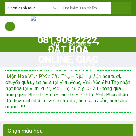
Skip
to
content
24/7
0819092222
Điện Hoa Vĩnh Phúc Phú Thọ
– Dịch vụ điện hoa tươi,
chuyển quà uy tín nhất tại Vĩnh Phúc, Vĩnh Yên Phú Thọ nhận
đặt hoa tại Vĩnh Phúc, Phú Thọ theo yêu cầu không qua
trung gian. Shop hoa, cửa hàng hoa tươi tại Vĩnh Phúc nhận
đặt hoa sinh nhật, hoa khai trương, hoa chia buồn, hoa chúc
mừng…!!!
Chọn mẫu hoa