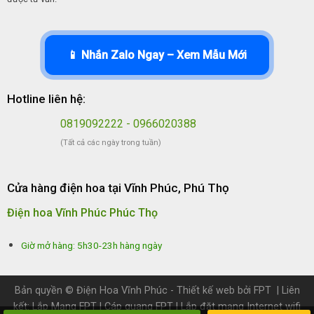
📱 Nhắn Zalo Ngay – Xem Mẫu Mới
Hotline liên hệ:
0819092222 - 0966020388
(Tất cả các ngày trong tuần)
Cửa hàng điện hoa tại Vĩnh Phúc, Phú Thọ
Điện hoa Vĩnh Phúc Phúc Thọ
Giờ mở hàng: 5h30-23h hàng ngày
Bản quyền ©
Điện Hoa Vĩnh Phúc
- Thiết kế web bởi
FPT
| Liên
kết:
Lắp Mạng FPT
|
Cáp quang FPT
|
Lắp đặt mạng Internet wifi